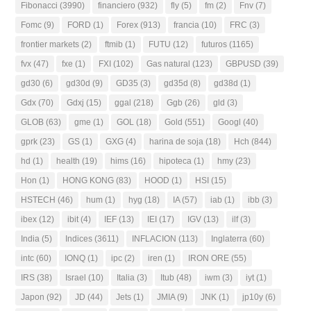
Fibonacci
(3990)
financiero
(932)
fly
(5)
fm
(2)
Fnv
(7)
Fomc
(9)
FORD
(1)
Forex
(913)
francia
(10)
FRC
(3)
frontier markets
(2)
ftmib
(1)
FUTU
(12)
futuros
(1165)
fvx
(47)
fxe
(1)
FXI
(102)
Gas natural
(123)
GBPUSD
(39)
gd30
(6)
gd30d
(9)
GD35
(3)
gd35d
(8)
gd38d
(1)
Gdx
(70)
Gdxj
(15)
ggal
(218)
Ggb
(26)
gld
(3)
GLOB
(63)
gme
(1)
GOL
(18)
Gold
(551)
Googl
(40)
gprk
(23)
GS
(1)
GXG
(4)
harina de soja
(18)
Hch
(844)
hd
(1)
health
(19)
hims
(16)
hipoteca
(1)
hmy
(23)
Hon
(1)
HONG KONG
(83)
HOOD
(1)
HSI
(15)
HSTECH
(46)
hum
(1)
hyg
(18)
IA
(57)
iab
(1)
ibb
(3)
ibex
(12)
ibit
(4)
IEF
(13)
IEI
(17)
IGV
(13)
ilf
(3)
India
(5)
Indices
(3611)
INFLACION
(113)
Inglaterra
(60)
intc
(60)
IONQ
(1)
ipc
(2)
iren
(1)
IRON ORE
(55)
IRS
(38)
Israel
(10)
Italia
(3)
Itub
(48)
iwm
(3)
iyt
(1)
Japon
(92)
JD
(44)
Jets
(1)
JMIA
(9)
JNK
(1)
jp10y
(6)