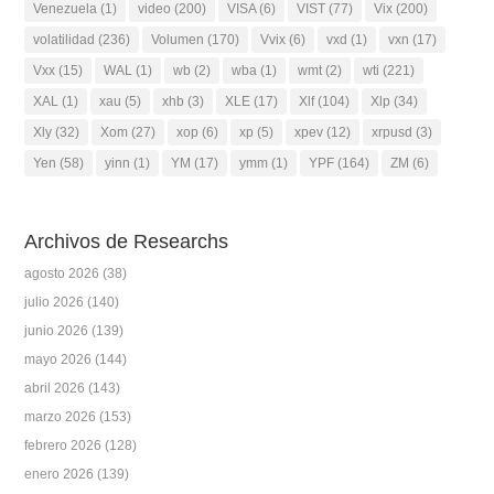
Venezuela
(1)
video
(200)
VISA
(6)
VIST
(77)
Vix
(200)
volatilidad
(236)
Volumen
(170)
Vvix
(6)
vxd
(1)
vxn
(17)
Vxx
(15)
WAL
(1)
wb
(2)
wba
(1)
wmt
(2)
wti
(221)
XAL
(1)
xau
(5)
xhb
(3)
XLE
(17)
Xlf
(104)
Xlp
(34)
Xly
(32)
Xom
(27)
xop
(6)
xp
(5)
xpev
(12)
xrpusd
(3)
Yen
(58)
yinn
(1)
YM
(17)
ymm
(1)
YPF
(164)
ZM
(6)
Archivos de Researchs
agosto 2026
(38)
julio 2026
(140)
junio 2026
(139)
mayo 2026
(144)
abril 2026
(143)
marzo 2026
(153)
febrero 2026
(128)
enero 2026
(139)