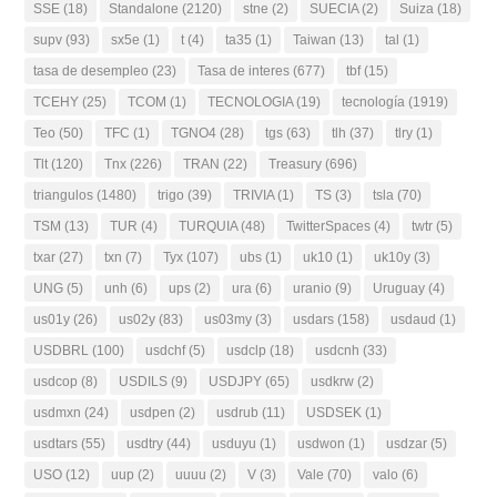
SSE
(18)
Standalone
(2120)
stne
(2)
SUECIA
(2)
Suiza
(18)
supv
(93)
sx5e
(1)
t
(4)
ta35
(1)
Taiwan
(13)
tal
(1)
tasa de desempleo
(23)
Tasa de interes
(677)
tbf
(15)
TCEHY
(25)
TCOM
(1)
TECNOLOGIA
(19)
tecnología
(1919)
Teo
(50)
TFC
(1)
TGNO4
(28)
tgs
(63)
tlh
(37)
tlry
(1)
Tlt
(120)
Tnx
(226)
TRAN
(22)
Treasury
(696)
triangulos
(1480)
trigo
(39)
TRIVIA
(1)
TS
(3)
tsla
(70)
TSM
(13)
TUR
(4)
TURQUIA
(48)
TwitterSpaces
(4)
twtr
(5)
txar
(27)
txn
(7)
Tyx
(107)
ubs
(1)
uk10
(1)
uk10y
(3)
UNG
(5)
unh
(6)
ups
(2)
ura
(6)
uranio
(9)
Uruguay
(4)
us01y
(26)
us02y
(83)
us03my
(3)
usdars
(158)
usdaud
(1)
USDBRL
(100)
usdchf
(5)
usdclp
(18)
usdcnh
(33)
usdcop
(8)
USDILS
(9)
USDJPY
(65)
usdkrw
(2)
usdmxn
(24)
usdpen
(2)
usdrub
(11)
USDSEK
(1)
usdtars
(55)
usdtry
(44)
usduyu
(1)
usdwon
(1)
usdzar
(5)
USO
(12)
uup
(2)
uuuu
(2)
V
(3)
Vale
(70)
valo
(6)