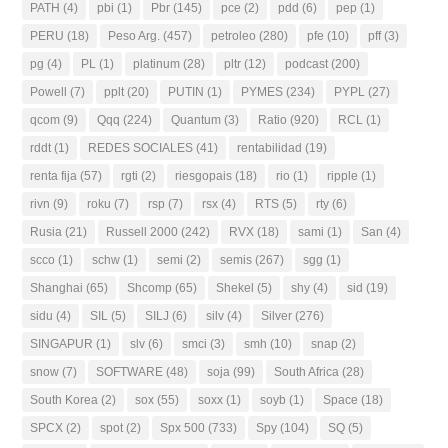
PATH
(4)
pbi
(1)
Pbr
(145)
pce
(2)
pdd
(6)
pep
(1)
PERU
(18)
Peso Arg.
(457)
petroleo
(280)
pfe
(10)
pff
(3)
pg
(4)
PL
(1)
platinum
(28)
pltr
(12)
podcast
(200)
Powell
(7)
pplt
(20)
PUTIN
(1)
PYMES
(234)
PYPL
(27)
qcom
(9)
Qqq
(224)
Quantum
(3)
Ratio
(920)
RCL
(1)
rddt
(1)
REDES SOCIALES
(41)
rentabilidad
(19)
renta fija
(57)
rgti
(2)
riesgopais
(18)
rio
(1)
ripple
(1)
rivn
(9)
roku
(7)
rsp
(7)
rsx
(4)
RTS
(5)
rty
(6)
Rusia
(21)
Russell 2000
(242)
RVX
(18)
sami
(1)
San
(4)
scco
(1)
schw
(1)
semi
(2)
semis
(267)
sgg
(1)
Shanghai
(65)
Shcomp
(65)
Shekel
(5)
shy
(4)
sid
(19)
sidu
(4)
SIL
(5)
SILJ
(6)
silv
(4)
Silver
(276)
SINGAPUR
(1)
slv
(6)
smci
(3)
smh
(10)
snap
(2)
snow
(7)
SOFTWARE
(48)
soja
(99)
South Africa
(28)
South Korea
(2)
sox
(55)
soxx
(1)
soyb
(1)
Space
(18)
SPCX
(2)
spot
(2)
Spx 500
(733)
Spy
(104)
SQ
(5)