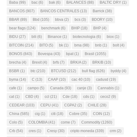
Baba
(99)
bac
(6)
bak
(6)
BALANCES
(88)
BALTIC DRY
(1)
BANCOS
(907)
BANCOS CENTRALES
(13)
Barrick
(38)
BBAR
(89)
Bbd
(105)
bbva
(2)
bcs
(3)
BDORY
(10)
bear flags
(124)
benchmark
(6)
BHIP
(18)
BHP
(4)
BIDU
(27)
bili
(6)
Binance
(1)
biotecnologia
(6)
biox
(1)
BITCOIN
(214)
BITO
(5)
bk
(1)
bma
(98)
bnb
(1)
bolt
(4)
BONOS
(843)
Bovespa
(43)
bpat
(1)
Brasil
(1055)
brecha
(4)
Brexit
(4)
brfs
(7)
BRK/A
(2)
BRK/B
(10)
BSBR
(1)
btc
(210)
BTCUSD
(212)
bull flag
(626)
byddy
(4)
byma
(14)
C
(13)
CAAP
(10)
cac 40
(10)
cadusd
(19)
cafe
(1)
campo
(5)
Canada
(93)
canje
(3)
Cannabis
(1)
cat
(1)
CBD
(4)
ccl
(21)
Cde
(18)
cds
(1)
ceco2
(9)
CEDEAR
(103)
CEPU
(41)
CGPA2
(2)
CHILE
(28)
China
(585)
cig
(1)
citi
(18)
Cobre
(35)
COIN
(12)
Colo
(5)
COLOMBIA
(41)
come
(7)
Commodity
(1260)
Crb
(54)
cres
(1)
Cresy
(30)
cripto moneda
(339)
crm
(2)