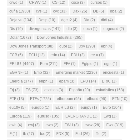
crwd
(1)
CRWV
(1)
CS
(12)
csco
(3)
cursos
(1)
cuña
(1930)
cvs
(1)
cvx
(33)
Dax
(26)
DB
(6)
dba
(2)
Deja vu
(134)
Desp
(10)
dgcu2
(4)
Dia
(2)
didi
(4)
Dis
(19)
divergencias
(141)
dlo
(3)
docn
(1)
dogeusd
(2)
Dolar
(1672)
Dow Jones Industrial
(265)
Dow Jones Transport
(88)
duol
(2)
Dxy
(290)
ebr
(4)
ECB
(5)
ECH
(12)
edn
(14)
EDU
(2)
ee.u
(7)
EE.UU.
(4497)
Eem
(211)
EFA
(1)
Egipto
(1)
egpt
(1)
EGRNF
(1)
Emb
(32)
Emerging market
(2236)
encuesta
(1)
Energia
(377)
enph
(1)
epam
(3)
EPU
(14)
ERIC
(1)
Erj
(3)
ES
(73)
escritos
(3)
España
(20)
estadistica
(158)
ETF
(13)
ETFs
(1725)
ethereum
(95)
ethusd
(96)
ETN
(10)
eu10y
(5)
eurgbp
(1)
EURILS
(2)
eurjpy
(1)
Euro
(104)
Europa
(119)
eurusd
(105)
EVERGRANDE
(1)
Ewg
(1)
ewh
(4)
ewj
(3)
ewp
(2)
EWU
(3)
eww
(28)
Ewz
(319)
F
(1)
fb
(27)
fcx
(2)
FDX
(5)
Fed
(26)
ffie
(2)