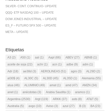
SILVER- CONT. CONTINUO- UPDATE
QQQ- ETF NASDAQ 100 – UPDATE
DOW JONES INDUSTRIAL – UPDATE
ES_F – FUTURO SPX 500 – UPDATE
META – UPDATE
Etiquetas
A3
(2)
A50
(1)
aal
(1)
Aapl
(66)
ABEV
(27)
ABNB
(1)
aceite de soja
(22)
achr
(1)
acn
(1)
adbe
(9)
adm
(1)
Adr
(18)
ae38d
(3)
AEROLINEAS
(51)
agro
(3)
AL29D
(2)
al30$
(4)
AL30C
(5)
AL30D
(45)
AL35D
(1)
Alemania
(55)
alua
(46)
ALUMINIO
(49)
amat
(1)
amd
(47)
AMZN
(34)
anet
(1)
anécdotas
(3)
Arabia Saudita
(1)
aramco
(1)
Argentina
(2530)
Argt
(119)
ARKK
(37)
asts
(8)
AT&T
(5)
Australia
(5)
avgo
(10)
Aviso
(3)
azul
(27)
B
(3)
BA
(23)