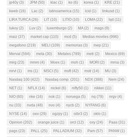
jp40y
(3)
JPM
(50)
klac
(1)
ko
(6)
korea
(1)
KRE
(21)
kweb
(16)
Lac
(2)
latinoamerica
(15)
lcid
(1)
linkusd
(1)
LIRA TURCA
(26)
LIT
(10)
LITIO
(10)
LOMA
(22)
lqd
(11)
lukoy
(2)
Luv
(2)
luxemburgo
(2)
MA
(2)
mags
(9)
maiz
(37)
market cap
(110)
mcd
(5)
Medias moviles
(996)
megafono
(219)
MELI
(109)
memorias
(3)
mep
(21)
Merval
(594)
meta
(30)
Metales
(789)
metr
(2)
Mexico
(69)
mirg
(23)
mmm
(4)
Moex
(1)
moh
(1)
MORI
(2)
mrna
(3)
mrvl
(1)
ms
(1)
MSCI
(5)
msft
(42)
mstr
(14)
MU
(3)
Nasdaq 100
(422)
Nasdaq comp.
(201)
NDX
(388)
Nem
(24)
NET
(1)
NFLX
(14)
nickel
(6)
nifty50
(1)
nikkei
(11)
NIO
(60)
nke
(16)
nok
(1)
noruega
(5)
nq
(79)
nrgv
(4)
nu
(33)
nvda
(48)
nvo
(4)
nycb
(2)
NYFANG
(6)
NYSE
(14)
oex
(29)
ogzpy
(1)
oibr3
(2)
oklo
(1)
Opinion
(202)
orange juice
(1)
orcl
(12)
oxy
(24)
Paas
(31)
pags
(23)
PALL
(25)
PALLADIUM
(32)
Pam
(57)
PANW
(1)