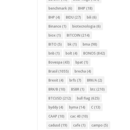
benchmark
(6)
BHIP
(18)
BHP
(4)
BIDU
(27)
bili
(6)
Binance
(1)
biotecnologia
(6)
biox
(1)
BITCOIN
(214)
BITO
(5)
bk
(1)
bma
(98)
bnb
(1)
bolt
(4)
BONOS
(842)
Bovespa
(43)
bpat
(1)
Brasil
(1055)
brecha
(4)
Brexit
(4)
brfs
(7)
BRK/A
(2)
BRK/B
(10)
BSBR
(1)
btc
(210)
BTCUSD
(212)
bull flag
(625)
byddy
(4)
byma
(14)
C
(13)
CAAP
(10)
cac 40
(10)
cadusd
(19)
cafe
(1)
campo
(5)