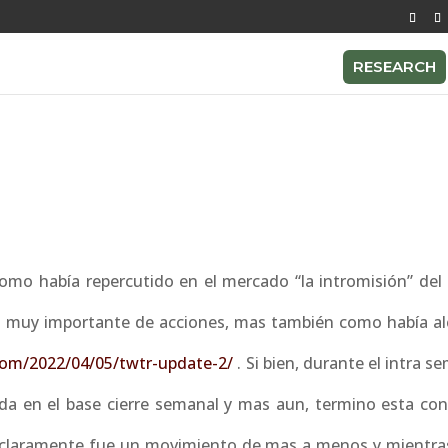
RESEARCH
o había repercutido en el mercado “la intromisión” del
 muy importante de acciones, mas también como había a
.com/2022/04/05/twtr-update-2/
. Si bien, durante el intra s
a en el base cierre semanal y mas aun, termino esta con
l claramente fue un movimiento de mas a menos y mientra