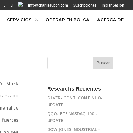
info@charliesupph.com
Suscripciones
Iniciar Sesión
SERVICIOS
OPERAR EN BOLSA
ACERCA DE
 Sr Musk
Researchs Recientes
lcanzado
SILVER- CONT. CONTINUO-
UPDATE
emanal se
QQQ- ETF NASDAQ 100 –
 fuertes
UPDATE
DOW JONES INDUSTRIAL –
s no sea