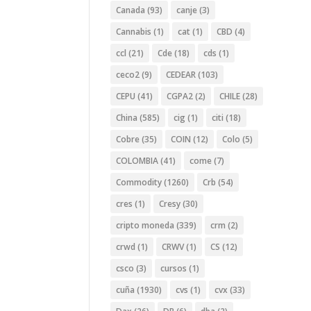
Canada
(93)
canje
(3)
Cannabis
(1)
cat
(1)
CBD
(4)
ccl
(21)
Cde
(18)
cds
(1)
ceco2
(9)
CEDEAR
(103)
CEPU
(41)
CGPA2
(2)
CHILE
(28)
China
(585)
cig
(1)
citi
(18)
Cobre
(35)
COIN
(12)
Colo
(5)
COLOMBIA
(41)
come
(7)
Commodity
(1260)
Crb
(54)
cres
(1)
Cresy
(30)
cripto moneda
(339)
crm
(2)
crwd
(1)
CRWV
(1)
CS
(12)
csco
(3)
cursos
(1)
cuña
(1930)
cvs
(1)
cvx
(33)