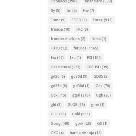
Fibonacci
(3989)
financiero
(932)
fly
(5)
fm
(2)
Fnv
(7)
Fomc
(9)
FORD
(1)
Forex
(912)
francia
(10)
FRC
(3)
frontier markets
(2)
ftmib
(1)
FUTU
(12)
futuros
(1165)
fvx
(47)
fxe
(1)
FXI
(102)
Gas natural
(123)
GBPUSD
(39)
gd30
(6)
gd30d
(9)
GD35
(3)
gd35d
(8)
gd38d
(1)
Gdx
(70)
Gdxj
(15)
ggal
(218)
Ggb
(26)
gld
(3)
GLOB
(63)
gme
(1)
GOL
(18)
Gold
(551)
Googl
(40)
gprk
(23)
GS
(1)
GXG
(4)
harina de soja
(18)