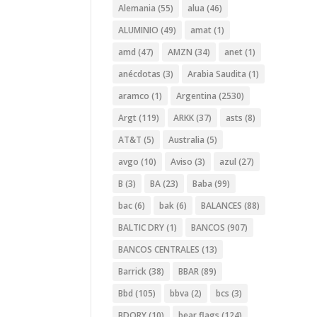
Alemania
(55)
alua
(46)
ALUMINIO
(49)
amat
(1)
amd
(47)
AMZN
(34)
anet
(1)
anécdotas
(3)
Arabia Saudita
(1)
aramco
(1)
Argentina
(2530)
Argt
(119)
ARKK
(37)
asts
(8)
AT&T
(5)
Australia
(5)
avgo
(10)
Aviso
(3)
azul
(27)
B
(3)
BA
(23)
Baba
(99)
bac
(6)
bak
(6)
BALANCES
(88)
BALTIC DRY
(1)
BANCOS
(907)
BANCOS CENTRALES
(13)
Barrick
(38)
BBAR
(89)
Bbd
(105)
bbva
(2)
bcs
(3)
BDORY
(10)
bear flags
(124)