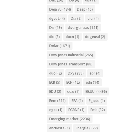
Dax
(26)
DB
(6)
dba
(2)
Deja vu
(134)
Desp
(10)
dgcu2
(4)
Dia
(2)
didi
(4)
Dis
(19)
divergencias
(141)
dlo
(3)
docn
(1)
dogeusd
(2)
Dolar
(1671)
Dow Jones Industrial
(265)
Dow Jones Transport
(88)
duol
(2)
Dxy
(289)
ebr
(4)
ECB
(5)
ECH
(12)
edn
(14)
EDU
(2)
ee.u
(7)
EE.UU.
(4496)
Eem
(211)
EFA
(1)
Egipto
(1)
egpt
(1)
EGRNF
(1)
Emb
(32)
Emerging market
(2236)
encuesta
(1)
Energia
(377)