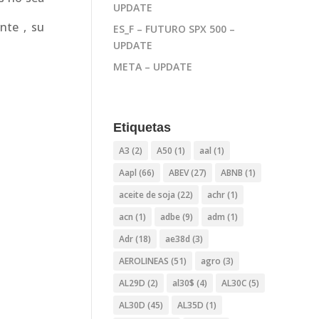
UPDATE
nte , su
ES_F – FUTURO SPX 500 –
UPDATE
META – UPDATE
Etiquetas
A3
(2)
A50
(1)
aal
(1)
Aapl
(66)
ABEV
(27)
ABNB
(1)
aceite de soja
(22)
achr
(1)
acn
(1)
adbe
(9)
adm
(1)
Adr
(18)
ae38d
(3)
AEROLINEAS
(51)
agro
(3)
AL29D
(2)
al30$
(4)
AL30C
(5)
AL30D
(45)
AL35D
(1)