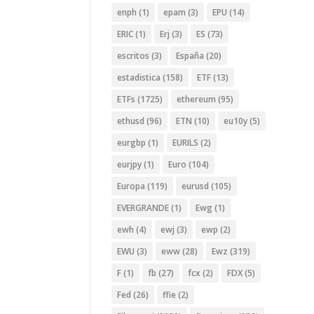
enph
(1)
epam
(3)
EPU
(14)
ERIC
(1)
Erj
(3)
ES
(73)
escritos
(3)
España
(20)
estadistica
(158)
ETF
(13)
ETFs
(1725)
ethereum
(95)
ethusd
(96)
ETN
(10)
eu10y
(5)
eurgbp
(1)
EURILS
(2)
eurjpy
(1)
Euro
(104)
Europa
(119)
eurusd
(105)
EVERGRANDE
(1)
Ewg
(1)
ewh
(4)
ewj
(3)
ewp
(2)
EWU
(3)
eww
(28)
Ewz
(319)
F
(1)
fb
(27)
fcx
(2)
FDX
(5)
Fed
(26)
ffie
(2)