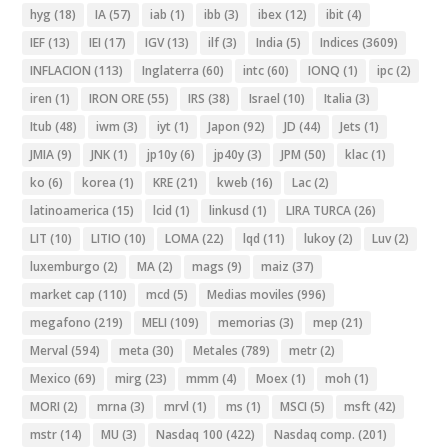
hyg
(18)
IA
(57)
iab
(1)
ibb
(3)
ibex
(12)
ibit
(4)
IEF
(13)
IEI
(17)
IGV
(13)
ilf
(3)
India
(5)
Indices
(3609)
INFLACION
(113)
Inglaterra
(60)
intc
(60)
IONQ
(1)
ipc
(2)
iren
(1)
IRON ORE
(55)
IRS
(38)
Israel
(10)
Italia
(3)
Itub
(48)
iwm
(3)
iyt
(1)
Japon
(92)
JD
(44)
Jets
(1)
JMIA
(9)
JNK
(1)
jp10y
(6)
jp40y
(3)
JPM
(50)
klac
(1)
ko
(6)
korea
(1)
KRE
(21)
kweb
(16)
Lac
(2)
latinoamerica
(15)
lcid
(1)
linkusd
(1)
LIRA TURCA
(26)
LIT
(10)
LITIO
(10)
LOMA
(22)
lqd
(11)
lukoy
(2)
Luv
(2)
luxemburgo
(2)
MA
(2)
mags
(9)
maiz
(37)
market cap
(110)
mcd
(5)
Medias moviles
(996)
megafono
(219)
MELI
(109)
memorias
(3)
mep
(21)
Merval
(594)
meta
(30)
Metales
(789)
metr
(2)
Mexico
(69)
mirg
(23)
mmm
(4)
Moex
(1)
moh
(1)
MORI
(2)
mrna
(3)
mrvl
(1)
ms
(1)
MSCI
(5)
msft
(42)
mstr
(14)
MU
(3)
Nasdaq 100
(422)
Nasdaq comp.
(201)