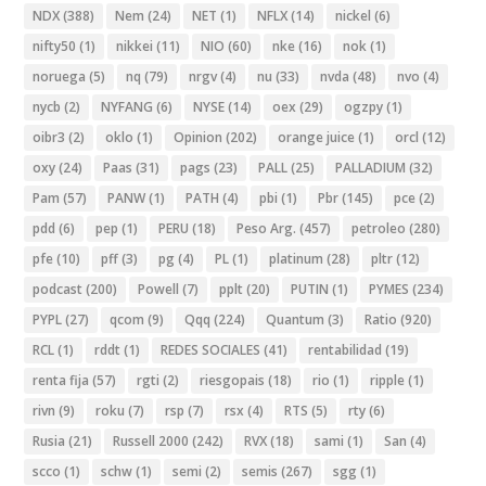
NDX
(388)
Nem
(24)
NET
(1)
NFLX
(14)
nickel
(6)
nifty50
(1)
nikkei
(11)
NIO
(60)
nke
(16)
nok
(1)
noruega
(5)
nq
(79)
nrgv
(4)
nu
(33)
nvda
(48)
nvo
(4)
nycb
(2)
NYFANG
(6)
NYSE
(14)
oex
(29)
ogzpy
(1)
oibr3
(2)
oklo
(1)
Opinion
(202)
orange juice
(1)
orcl
(12)
oxy
(24)
Paas
(31)
pags
(23)
PALL
(25)
PALLADIUM
(32)
Pam
(57)
PANW
(1)
PATH
(4)
pbi
(1)
Pbr
(145)
pce
(2)
pdd
(6)
pep
(1)
PERU
(18)
Peso Arg.
(457)
petroleo
(280)
pfe
(10)
pff
(3)
pg
(4)
PL
(1)
platinum
(28)
pltr
(12)
podcast
(200)
Powell
(7)
pplt
(20)
PUTIN
(1)
PYMES
(234)
PYPL
(27)
qcom
(9)
Qqq
(224)
Quantum
(3)
Ratio
(920)
RCL
(1)
rddt
(1)
REDES SOCIALES
(41)
rentabilidad
(19)
renta fija
(57)
rgti
(2)
riesgopais
(18)
rio
(1)
ripple
(1)
rivn
(9)
roku
(7)
rsp
(7)
rsx
(4)
RTS
(5)
rty
(6)
Rusia
(21)
Russell 2000
(242)
RVX
(18)
sami
(1)
San
(4)
scco
(1)
schw
(1)
semi
(2)
semis
(267)
sgg
(1)