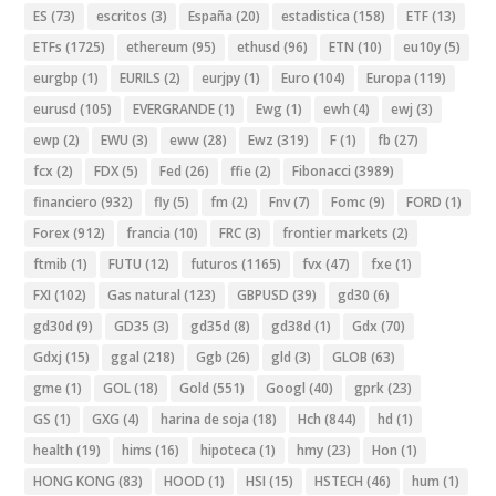
ES
(73)
escritos
(3)
España
(20)
estadistica
(158)
ETF
(13)
ETFs
(1725)
ethereum
(95)
ethusd
(96)
ETN
(10)
eu10y
(5)
eurgbp
(1)
EURILS
(2)
eurjpy
(1)
Euro
(104)
Europa
(119)
eurusd
(105)
EVERGRANDE
(1)
Ewg
(1)
ewh
(4)
ewj
(3)
ewp
(2)
EWU
(3)
eww
(28)
Ewz
(319)
F
(1)
fb
(27)
fcx
(2)
FDX
(5)
Fed
(26)
ffie
(2)
Fibonacci
(3989)
financiero
(932)
fly
(5)
fm
(2)
Fnv
(7)
Fomc
(9)
FORD
(1)
Forex
(912)
francia
(10)
FRC
(3)
frontier markets
(2)
ftmib
(1)
FUTU
(12)
futuros
(1165)
fvx
(47)
fxe
(1)
FXI
(102)
Gas natural
(123)
GBPUSD
(39)
gd30
(6)
gd30d
(9)
GD35
(3)
gd35d
(8)
gd38d
(1)
Gdx
(70)
Gdxj
(15)
ggal
(218)
Ggb
(26)
gld
(3)
GLOB
(63)
gme
(1)
GOL
(18)
Gold
(551)
Googl
(40)
gprk
(23)
GS
(1)
GXG
(4)
harina de soja
(18)
Hch
(844)
hd
(1)
health
(19)
hims
(16)
hipoteca
(1)
hmy
(23)
Hon
(1)
HONG KONG
(83)
HOOD
(1)
HSI
(15)
HSTECH
(46)
hum
(1)