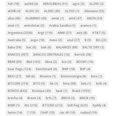
Adr
(18)
ae38d
(3)
AEROLINEAS
(51)
agro
(3)
AL29D
(2)
al30$
(4)
AL30C
(5)
AL30D
(45)
AL35D
(1)
Alemania
(55)
alua
(46)
ALUMINIO
(49)
amat
(1)
amd
(47)
AMZN
(34)
anet
(1)
anécdotas
(3)
Arabia Saudita
(1)
aramco
(1)
Argentina
(2530)
Argt
(119)
ARKK
(37)
asts
(8)
AT&T
(5)
Australia
(5)
avgo
(10)
Aviso
(3)
azul
(27)
B
(3)
BA
(23)
Baba
(99)
bac
(6)
bak
(6)
BALANCES
(88)
BALTIC DRY
(1)
BANCOS
(907)
BANCOS CENTRALES
(13)
Barrick
(38)
BBAR
(89)
Bbd
(105)
bbva
(2)
bcs
(3)
BDORY
(10)
bear flags
(124)
benchmark
(6)
BHIP
(18)
BHP
(4)
BIDU
(27)
bili
(6)
Binance
(1)
biotecnologia
(6)
biox
(1)
BITCOIN
(214)
BITO
(5)
bk
(1)
bma
(98)
bnb
(1)
bolt
(4)
BONOS
(842)
Bovespa
(43)
bpat
(1)
Brasil
(1055)
brecha
(4)
Brexit
(4)
brfs
(7)
BRK/A
(2)
BRK/B
(10)
BSBR
(1)
btc
(210)
BTCUSD
(212)
bull flag
(625)
byddy
(4)
byma
(14)
C
(13)
CAAP
(10)
cac 40
(10)
cadusd
(19)