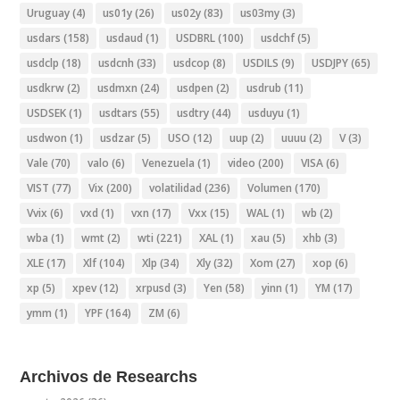
Uruguay
(4)
us01y
(26)
us02y
(83)
us03my
(3)
usdars
(158)
usdaud
(1)
USDBRL
(100)
usdchf
(5)
usdclp
(18)
usdcnh
(33)
usdcop
(8)
USDILS
(9)
USDJPY
(65)
usdkrw
(2)
usdmxn
(24)
usdpen
(2)
usdrub
(11)
USDSEK
(1)
usdtars
(55)
usdtry
(44)
usduyu
(1)
usdwon
(1)
usdzar
(5)
USO
(12)
uup
(2)
uuuu
(2)
V
(3)
Vale
(70)
valo
(6)
Venezuela
(1)
video
(200)
VISA
(6)
VIST
(77)
Vix
(200)
volatilidad
(236)
Volumen
(170)
Vvix
(6)
vxd
(1)
vxn
(17)
Vxx
(15)
WAL
(1)
wb
(2)
wba
(1)
wmt
(2)
wti
(221)
XAL
(1)
xau
(5)
xhb
(3)
XLE
(17)
Xlf
(104)
Xlp
(34)
Xly
(32)
Xom
(27)
xop
(6)
xp
(5)
xpev
(12)
xrpusd
(3)
Yen
(58)
yinn
(1)
YM
(17)
ymm
(1)
YPF
(164)
ZM
(6)
Archivos de Researchs