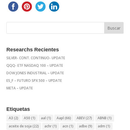
Researchs Recientes
SILVER- CONT. CONTINUO- UPDATE
QQQ- ETF NASDAQ 100 – UPDATE
DOW JONES INDUSTRIAL – UPDATE
ES_F – FUTURO SPX 500 – UPDATE
META – UPDATE
Etiquetas
A3
(2)
A50
(1)
aal
(1)
Aapl
(66)
ABEV
(27)
ABNB
(1)
aceite de soja
(22)
achr
(1)
acn
(1)
adbe
(9)
adm
(1)