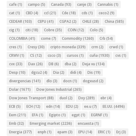
cafe
(1)
campo
(5)
Canada
(93)
canje
(3)
Cannabis
(1)
cat
(1)
CBD
(4)
ccl
(21)
Cde
(18)
cds
(1)
ceco2
(9)
CEDEAR
(103)
CEPU
(41)
CGPA2
(2)
CHILE
(28)
China
(585)
cig
(1)
citi
(18)
Cobre
(35)
COIN
(12)
Colo
(5)
COLOMBIA
(41)
come
(7)
Commodity
(1260)
Crb
(54)
cres
(1)
Cresy
(30)
cripto moneda
(339)
crm
(2)
crwd
(1)
CRWV
(1)
CS
(12)
csco
(3)
cursos
(1)
cuña
(1930)
cvs
(1)
cvx
(33)
Dax
(26)
DB
(6)
dba
(2)
Deja vu
(134)
Desp
(10)
dgcu2
(4)
Dia
(2)
didi
(4)
Dis
(19)
divergencias
(141)
dlo
(3)
docn
(1)
dogeusd
(2)
Dolar
(1671)
Dow Jones Industrial
(265)
Dow Jones Transport
(88)
duol
(2)
Dxy
(289)
ebr
(4)
ECB
(5)
ECH
(12)
edn
(14)
EDU
(2)
ee.u
(7)
EE.UU.
(4496)
Eem
(211)
EFA
(1)
Egipto
(1)
egpt
(1)
EGRNF
(1)
Emb
(32)
Emerging market
(2236)
encuesta
(1)
Energia
(377)
enph
(1)
epam
(3)
EPU
(14)
ERIC
(1)
Erj
(3)