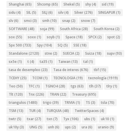
Shanghai
(65)
Shcomp
(65)
Shekel
(5)
shy
(4)
sid
(19)
sidu
(4)
SIL
(5)
SILJ
(6)
silv
(4)
Silver
(276)
SINGAPUR
(1)
slv
(6)
smci
(3)
smh
(10)
snap
(2)
snow
(7)
SOFTWARE
(48)
soja
(99)
South Africa
(28)
South Korea
(2)
sox
(55)
soxx
(1)
soyb
(1)
Space
(18)
SPCX
(2)
spot
(2)
Spx 500
(733)
Spy
(104)
SQ
(5)
SSE
(18)
Standalone
(2120)
stne
(2)
SUECIA
(2)
Suiza
(18)
supv
(93)
sx5e
(1)
t
(4)
ta35
(1)
Taiwan
(13)
tal
(1)
tasa de desempleo
(23)
Tasa de interes
(676)
tbf
(15)
TCEHY
(25)
TCOM
(1)
TECNOLOGIA
(19)
tecnología
(1919)
Teo
(50)
TFC
(1)
TGNO4
(28)
tgs
(63)
tlh
(37)
tlry
(1)
Tlt
(120)
Tnx
(226)
TRAN
(22)
Treasury
(695)
triangulos
(1480)
trigo
(39)
TRIVIA
(1)
TS
(3)
tsla
(70)
TSM
(13)
TUR
(4)
TURQUIA
(48)
TwitterSpaces
(4)
twtr
(5)
txar
(27)
txn
(7)
Tyx
(106)
ubs
(1)
uk10
(1)
uk10y
(3)
UNG
(5)
unh
(6)
ups
(2)
ura
(6)
uranio
(9)