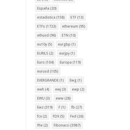
España
(20)
estadistica
(158)
ETF
(13)
ETFs
(1723)
ethereum
(95)
ethusd
(96)
ETN
(10)
eu10y
(5)
eurgbp
(1)
EURILS
(2)
eurjpy
(1)
Euro
(104)
Europa
(119)
eurusd
(105)
EVERGRANDE
(1)
Ewg
(1)
ewh
(4)
ewj
(3)
ewp
(2)
EWU
(3)
eww
(28)
Ewz
(319)
F
(1)
fb
(27)
fcx
(2)
FDX
(5)
Fed
(26)
ffie
(2)
Fibonacci
(3987)