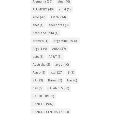
Alemania
(55)
alua
(46)
ALUMINIO
(49)
amat
(1)
amd
(47)
AMZN
(34)
anet
(1)
anécdotas
(3)
Arabia Saudita
(1)
aramco
(1)
Argentina
(2530)
Argt
(119)
ARKK
(37)
asts
(8)
AT&T
(5)
Australia
(5)
avgo
(10)
Aviso
(3)
azul
(27)
B
(3)
BA
(23)
Baba
(99)
bac
(6)
bak
(6)
BALANCES
(88)
BALTIC DRY
(1)
BANCOS
(907)
BANCOS CENTRALES
(13)