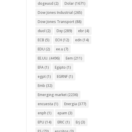
dogeusd
(2)
Dolar
(1671)
Dow Jones Industrial
(265)
Dow Jones Transport
(88)
duol
(2)
Dxy
(289)
ebr
(4)
ECB
(5)
ECH
(12)
edn
(14)
EDU
(2)
ee.u
(7)
EE.UU.
(4496)
Eem
(211)
EFA
(1)
Egipto
(1)
egpt
(1)
EGRNF
(1)
Emb
(32)
Emerging market
(2236)
encuesta
(1)
Energia
(377)
enph
(1)
epam
(3)
EPU
(14)
ERIC
(1)
Erj
(3)
ES
(73)
escritos
(3)