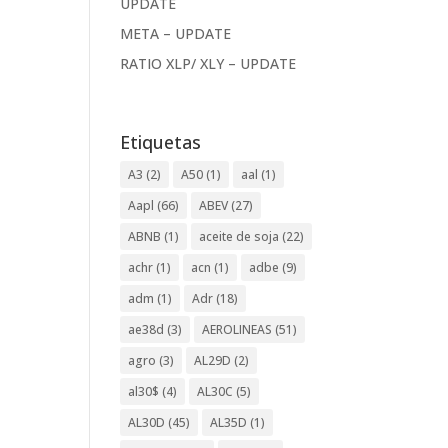
UPDATE
META – UPDATE
RATIO XLP/ XLY – UPDATE
Etiquetas
A3
(2)
A50
(1)
aal
(1)
Aapl
(66)
ABEV
(27)
ABNB
(1)
aceite de soja
(22)
achr
(1)
acn
(1)
adbe
(9)
adm
(1)
Adr
(18)
ae38d
(3)
AEROLINEAS
(51)
agro
(3)
AL29D
(2)
al30$
(4)
AL30C
(5)
AL30D
(45)
AL35D
(1)