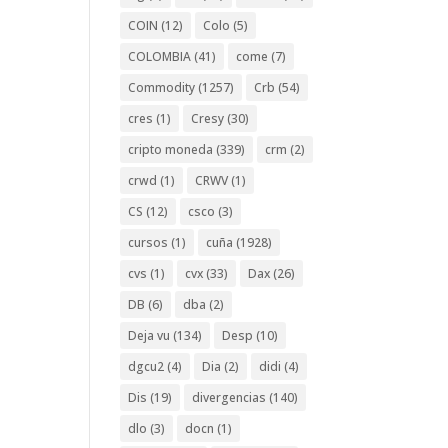
COIN
(12)
Colo
(5)
COLOMBIA
(41)
come
(7)
Commodity
(1257)
Crb
(54)
cres
(1)
Cresy
(30)
cripto moneda
(339)
crm
(2)
crwd
(1)
CRWV
(1)
CS
(12)
csco
(3)
cursos
(1)
cuña
(1928)
cvs
(1)
cvx
(33)
Dax
(26)
DB
(6)
dba
(2)
Deja vu
(134)
Desp
(10)
dgcu2
(4)
Dia
(2)
didi
(4)
Dis
(19)
divergencias
(140)
dlo
(3)
docn
(1)