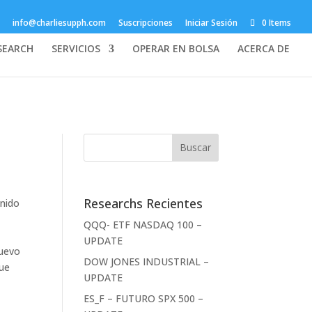
info@charliesupph.com
Suscripciones
Iniciar Sesión
0 Items
SEARCH
SERVICIOS
OPERAR EN BOLSA
ACERCA DE
Researchs Recientes
enido
QQQ- ETF NASDAQ 100 –
UPDATE
nuevo
DOW JONES INDUSTRIAL –
que
UPDATE
ES_F – FUTURO SPX 500 –