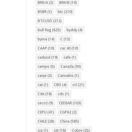
BRK/A
(2)
BRK/B
(10)
BSBR
(1)
btc
(210)
BTCUSD
(212)
bull flag
(625)
byddy
(4)
byma
(14)
C
(13)
CAAP
(10)
cac 40
(10)
cadusd
(19)
cafe
(1)
campo
(5)
Canada
(93)
canje
(3)
Cannabis
(1)
cat
(1)
CBD
(4)
ccl
(21)
Cde
(18)
cds
(1)
ceco2
(9)
CEDEAR
(103)
CEPU
(41)
CGPA2
(2)
CHILE
(28)
China
(585)
cig
(1)
citi
(18)
Cobre
(35)