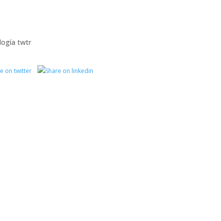
logía
twtr