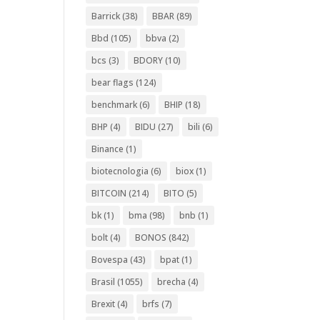
Barrick
(38)
BBAR
(89)
Bbd
(105)
bbva
(2)
bcs
(3)
BDORY
(10)
bear flags
(124)
benchmark
(6)
BHIP
(18)
BHP
(4)
BIDU
(27)
bili
(6)
Binance
(1)
biotecnologia
(6)
biox
(1)
BITCOIN
(214)
BITO
(5)
bk
(1)
bma
(98)
bnb
(1)
bolt
(4)
BONOS
(842)
Bovespa
(43)
bpat
(1)
Brasil
(1055)
brecha
(4)
Brexit
(4)
brfs
(7)