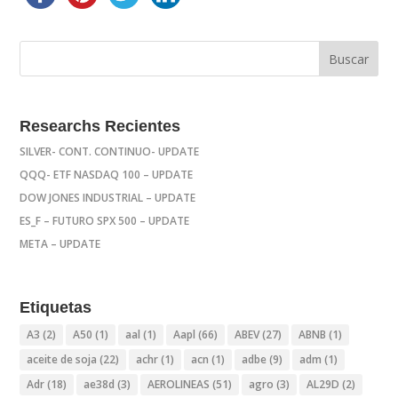
Researchs Recientes
SILVER- CONT. CONTINUO- UPDATE
QQQ- ETF NASDAQ 100 – UPDATE
DOW JONES INDUSTRIAL – UPDATE
ES_F – FUTURO SPX 500 – UPDATE
META – UPDATE
Etiquetas
A3
(2)
A50
(1)
aal
(1)
Aapl
(66)
ABEV
(27)
ABNB
(1)
aceite de soja
(22)
achr
(1)
acn
(1)
adbe
(9)
adm
(1)
Adr
(18)
ae38d
(3)
AEROLINEAS
(51)
agro
(3)
AL29D
(2)