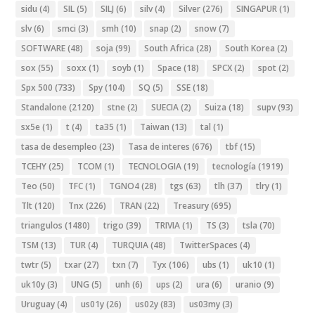
sidu
(4)
SIL
(5)
SILJ
(6)
silv
(4)
Silver
(276)
SINGAPUR
(1)
slv
(6)
smci
(3)
smh
(10)
snap
(2)
snow
(7)
SOFTWARE
(48)
soja
(99)
South Africa
(28)
South Korea
(2)
sox
(55)
soxx
(1)
soyb
(1)
Space
(18)
SPCX
(2)
spot
(2)
Spx 500
(733)
Spy
(104)
SQ
(5)
SSE
(18)
Standalone
(2120)
stne
(2)
SUECIA
(2)
Suiza
(18)
supv
(93)
sx5e
(1)
t
(4)
ta35
(1)
Taiwan
(13)
tal
(1)
tasa de desempleo
(23)
Tasa de interes
(676)
tbf
(15)
TCEHY
(25)
TCOM
(1)
TECNOLOGIA
(19)
tecnología
(1919)
Teo
(50)
TFC
(1)
TGNO4
(28)
tgs
(63)
tlh
(37)
tlry
(1)
Tlt
(120)
Tnx
(226)
TRAN
(22)
Treasury
(695)
triangulos
(1480)
trigo
(39)
TRIVIA
(1)
TS
(3)
tsla
(70)
TSM
(13)
TUR
(4)
TURQUIA
(48)
TwitterSpaces
(4)
twtr
(5)
txar
(27)
txn
(7)
Tyx
(106)
ubs
(1)
uk10
(1)
uk10y
(3)
UNG
(5)
unh
(6)
ups
(2)
ura
(6)
uranio
(9)
Uruguay
(4)
us01y
(26)
us02y
(83)
us03my
(3)