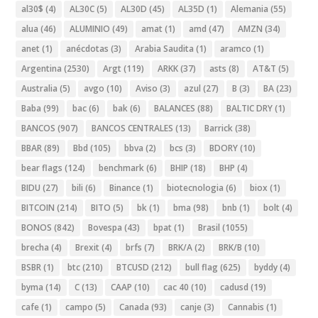
al30$
(4)
AL30C
(5)
AL30D
(45)
AL35D
(1)
Alemania
(55)
alua
(46)
ALUMINIO
(49)
amat
(1)
amd
(47)
AMZN
(34)
anet
(1)
anécdotas
(3)
Arabia Saudita
(1)
aramco
(1)
Argentina
(2530)
Argt
(119)
ARKK
(37)
asts
(8)
AT&T
(5)
Australia
(5)
avgo
(10)
Aviso
(3)
azul
(27)
B
(3)
BA
(23)
Baba
(99)
bac
(6)
bak
(6)
BALANCES
(88)
BALTIC DRY
(1)
BANCOS
(907)
BANCOS CENTRALES
(13)
Barrick
(38)
BBAR
(89)
Bbd
(105)
bbva
(2)
bcs
(3)
BDORY
(10)
bear flags
(124)
benchmark
(6)
BHIP
(18)
BHP
(4)
BIDU
(27)
bili
(6)
Binance
(1)
biotecnologia
(6)
biox
(1)
BITCOIN
(214)
BITO
(5)
bk
(1)
bma
(98)
bnb
(1)
bolt
(4)
BONOS
(842)
Bovespa
(43)
bpat
(1)
Brasil
(1055)
brecha
(4)
Brexit
(4)
brfs
(7)
BRK/A
(2)
BRK/B
(10)
BSBR
(1)
btc
(210)
BTCUSD
(212)
bull flag
(625)
byddy
(4)
byma
(14)
C
(13)
CAAP
(10)
cac 40
(10)
cadusd
(19)
cafe
(1)
campo
(5)
Canada
(93)
canje
(3)
Cannabis
(1)