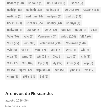
usdars
(158)
usdaud
(1)
USDBRL
(100)
usdchf
(5)
usdclp
(18)
usdcnh
(33)
usdcop
(8)
USDILS
(9)
USDJPY
(65)
usdkrw
(2)
usdmxn
(24)
usdpen
(2)
usdrub
(11)
USDSEK
(1)
usdtars
(55)
usdtry
(44)
usduyu
(1)
usdwon
(1)
usdzar
(5)
USO
(12)
uup
(2)
uuuu
(2)
V
(3)
Vale
(70)
valo
(6)
Venezuela
(1)
video
(200)
VISA
(6)
VIST
(77)
Vix
(200)
volatilidad
(236)
Volumen
(170)
Vvix
(6)
vxd
(1)
vxn
(17)
Vxx
(15)
WAL
(1)
wb
(2)
wba
(1)
wmt
(2)
wti
(221)
XAL
(1)
xau
(5)
xhb
(3)
XLE
(17)
Xlf
(104)
Xlp
(34)
Xly
(32)
Xom
(27)
xop
(6)
xp
(5)
xpev
(12)
xrpusd
(3)
Yen
(58)
yinn
(1)
YM
(17)
ymm
(1)
YPF
(164)
ZM
(6)
Archivos de Researchs
agosto 2026
(36)
julio 2026
(140)