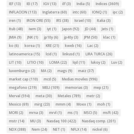
IEF
(13)
IEI
(17)
IGV
(13)
ilf
(3)
India
(5)
Indices
(3609)
INFLACION
(113)
Inglaterra
(60)
intc
(60)
IONQ
(1)
ipc
(2)
iren
(1)
IRON ORE
(55)
IRS
(38)
Israel
(10)
Italia
(3)
Itub
(48)
iwm
(3)
iyt
(1)
Japon
(92)
JD
(44)
Jets
(1)
JMIA
(9)
JNK
(1)
jp10y
(6)
jp40y
(3)
JPM
(50)
klac
(1)
ko
(6)
korea
(1)
KRE
(21)
kweb
(16)
Lac
(2)
latinoamerica
(15)
lcid
(1)
linkusd
(1)
LIRA TURCA
(26)
LIT
(10)
LITIO
(10)
LOMA
(22)
lqd
(11)
lukoy
(2)
Luv
(2)
luxemburgo
(2)
MA
(2)
mags
(9)
maiz
(37)
market cap
(110)
mcd
(5)
Medias moviles
(996)
megafono
(219)
MELI
(109)
memorias
(3)
mep
(21)
Merval
(594)
meta
(30)
Metales
(789)
metr
(2)
Mexico
(69)
mirg
(23)
mmm
(4)
Moex
(1)
moh
(1)
MORI
(2)
mrna
(3)
mrvl
(1)
ms
(1)
MSCI
(5)
msft
(42)
mstr
(14)
MU
(3)
Nasdaq 100
(422)
Nasdaq comp.
(201)
NDX
(388)
Nem
(24)
NET
(1)
NFLX
(14)
nickel
(6)