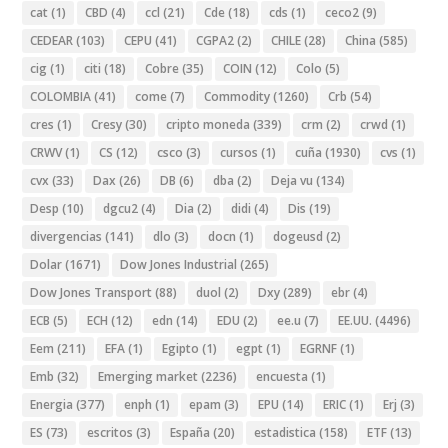
cat
(1)
CBD
(4)
ccl
(21)
Cde
(18)
cds
(1)
ceco2
(9)
CEDEAR
(103)
CEPU
(41)
CGPA2
(2)
CHILE
(28)
China
(585)
cig
(1)
citi
(18)
Cobre
(35)
COIN
(12)
Colo
(5)
COLOMBIA
(41)
come
(7)
Commodity
(1260)
Crb
(54)
cres
(1)
Cresy
(30)
cripto moneda
(339)
crm
(2)
crwd
(1)
CRWV
(1)
CS
(12)
csco
(3)
cursos
(1)
cuña
(1930)
cvs
(1)
cvx
(33)
Dax
(26)
DB
(6)
dba
(2)
Deja vu
(134)
Desp
(10)
dgcu2
(4)
Dia
(2)
didi
(4)
Dis
(19)
divergencias
(141)
dlo
(3)
docn
(1)
dogeusd
(2)
Dolar
(1671)
Dow Jones Industrial
(265)
Dow Jones Transport
(88)
duol
(2)
Dxy
(289)
ebr
(4)
ECB
(5)
ECH
(12)
edn
(14)
EDU
(2)
ee.u
(7)
EE.UU.
(4496)
Eem
(211)
EFA
(1)
Egipto
(1)
egpt
(1)
EGRNF
(1)
Emb
(32)
Emerging market
(2236)
encuesta
(1)
Energia
(377)
enph
(1)
epam
(3)
EPU
(14)
ERIC
(1)
Erj
(3)
ES
(73)
escritos
(3)
España
(20)
estadistica
(158)
ETF
(13)