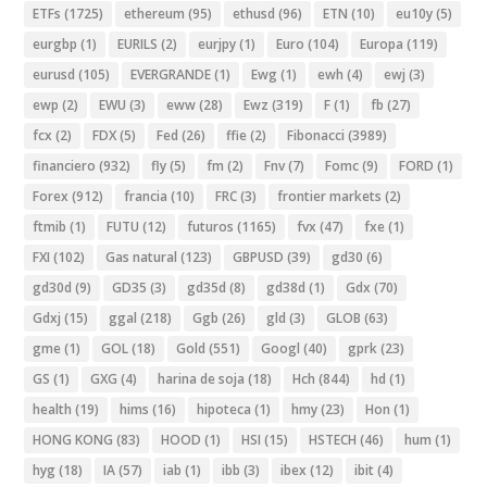
ETFs
(1725)
ethereum
(95)
ethusd
(96)
ETN
(10)
eu10y
(5)
eurgbp
(1)
EURILS
(2)
eurjpy
(1)
Euro
(104)
Europa
(119)
eurusd
(105)
EVERGRANDE
(1)
Ewg
(1)
ewh
(4)
ewj
(3)
ewp
(2)
EWU
(3)
eww
(28)
Ewz
(319)
F
(1)
fb
(27)
fcx
(2)
FDX
(5)
Fed
(26)
ffie
(2)
Fibonacci
(3989)
financiero
(932)
fly
(5)
fm
(2)
Fnv
(7)
Fomc
(9)
FORD
(1)
Forex
(912)
francia
(10)
FRC
(3)
frontier markets
(2)
ftmib
(1)
FUTU
(12)
futuros
(1165)
fvx
(47)
fxe
(1)
FXI
(102)
Gas natural
(123)
GBPUSD
(39)
gd30
(6)
gd30d
(9)
GD35
(3)
gd35d
(8)
gd38d
(1)
Gdx
(70)
Gdxj
(15)
ggal
(218)
Ggb
(26)
gld
(3)
GLOB
(63)
gme
(1)
GOL
(18)
Gold
(551)
Googl
(40)
gprk
(23)
GS
(1)
GXG
(4)
harina de soja
(18)
Hch
(844)
hd
(1)
health
(19)
hims
(16)
hipoteca
(1)
hmy
(23)
Hon
(1)
HONG KONG
(83)
HOOD
(1)
HSI
(15)
HSTECH
(46)
hum
(1)
hyg
(18)
IA
(57)
iab
(1)
ibb
(3)
ibex
(12)
ibit
(4)