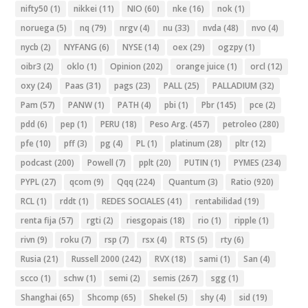
nifty50
(1)
nikkei
(11)
NIO
(60)
nke
(16)
nok
(1)
noruega
(5)
nq
(79)
nrgv
(4)
nu
(33)
nvda
(48)
nvo
(4)
nycb
(2)
NYFANG
(6)
NYSE
(14)
oex
(29)
ogzpy
(1)
oibr3
(2)
oklo
(1)
Opinion
(202)
orange juice
(1)
orcl
(12)
oxy
(24)
Paas
(31)
pags
(23)
PALL
(25)
PALLADIUM
(32)
Pam
(57)
PANW
(1)
PATH
(4)
pbi
(1)
Pbr
(145)
pce
(2)
pdd
(6)
pep
(1)
PERU
(18)
Peso Arg.
(457)
petroleo
(280)
pfe
(10)
pff
(3)
pg
(4)
PL
(1)
platinum
(28)
pltr
(12)
podcast
(200)
Powell
(7)
pplt
(20)
PUTIN
(1)
PYMES
(234)
PYPL
(27)
qcom
(9)
Qqq
(224)
Quantum
(3)
Ratio
(920)
RCL
(1)
rddt
(1)
REDES SOCIALES
(41)
rentabilidad
(19)
renta fija
(57)
rgti
(2)
riesgopais
(18)
rio
(1)
ripple
(1)
rivn
(9)
roku
(7)
rsp
(7)
rsx
(4)
RTS
(5)
rty
(6)
Rusia
(21)
Russell 2000
(242)
RVX
(18)
sami
(1)
San
(4)
scco
(1)
schw
(1)
semi
(2)
semis
(267)
sgg
(1)
Shanghai
(65)
Shcomp
(65)
Shekel
(5)
shy
(4)
sid
(19)