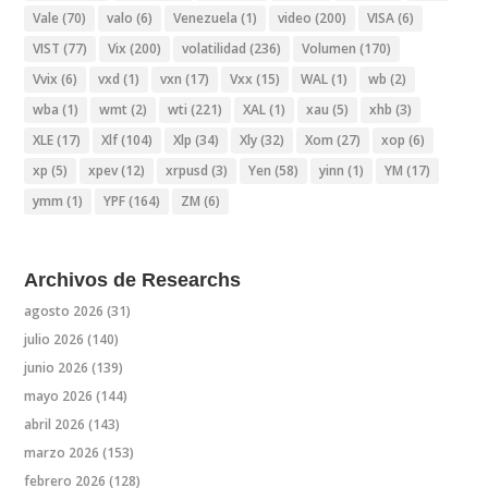
Vale
(70)
valo
(6)
Venezuela
(1)
video
(200)
VISA
(6)
VIST
(77)
Vix
(200)
volatilidad
(236)
Volumen
(170)
Vvix
(6)
vxd
(1)
vxn
(17)
Vxx
(15)
WAL
(1)
wb
(2)
wba
(1)
wmt
(2)
wti
(221)
XAL
(1)
xau
(5)
xhb
(3)
XLE
(17)
Xlf
(104)
Xlp
(34)
Xly
(32)
Xom
(27)
xop
(6)
xp
(5)
xpev
(12)
xrpusd
(3)
Yen
(58)
yinn
(1)
YM
(17)
ymm
(1)
YPF
(164)
ZM
(6)
Archivos de Researchs
agosto 2026
(31)
julio 2026
(140)
junio 2026
(139)
mayo 2026
(144)
abril 2026
(143)
marzo 2026
(153)
febrero 2026
(128)