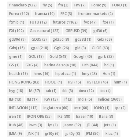
financiero
(932)
fly
(5)
fm
(2)
Fnv
(7)
Fomc
(9)
FORD
(1)
Forex
(912)
francia
(10)
FRC
(3)
frontier markets
(2)
ftmib
(1)
FUTU
(12)
futuros
(1162)
fvx
(47)
fxe
(1)
FXI
(102)
Gas natural
(123)
GBPUSD
(39)
gd30
(6)
gd30d
(9)
GD35
(3)
gd35d
(8)
gd38d
(1)
Gdx
(69)
Gdxj
(15)
ggal
(218)
Ggb
(26)
gld
(3)
GLOB
(63)
gme
(1)
GOL
(18)
Gold
(548)
Googl
(40)
gprk
(23)
GS
(1)
GXG
(4)
harina de soja
(18)
Hch
(844)
hd
(1)
health
(19)
hims
(16)
hipoteca
(1)
hmy
(23)
Hon
(1)
HONG KONG
(83)
HOOD
(1)
HSI
(15)
HSTECH
(46)
hum
(1)
hyg
(18)
IA
(57)
iab
(1)
ibb
(3)
ibex
(12)
ibit
(4)
IEF
(13)
IEI
(17)
IGV
(13)
ilf
(3)
India
(5)
Indices
(3609)
INFLACION
(113)
Inglaterra
(60)
intc
(60)
IONQ
(1)
ipc
(2)
iren
(1)
IRON ORE
(55)
IRS
(38)
Israel
(10)
Italia
(3)
Itub
(48)
iwm
(3)
iyt
(1)
Japon
(92)
JD
(44)
Jets
(1)
JMIA
(9)
JNK
(1)
jp10y
(6)
jp40y
(3)
JPM
(50)
klac
(1)