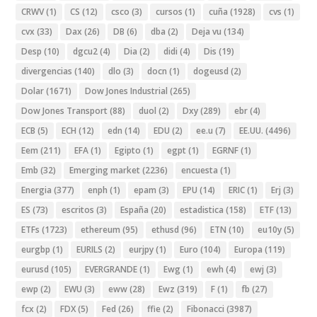
CRWV
(1)
CS
(12)
csco
(3)
cursos
(1)
cuña
(1928)
cvs
(1)
cvx
(33)
Dax
(26)
DB
(6)
dba
(2)
Deja vu
(134)
Desp
(10)
dgcu2
(4)
Dia
(2)
didi
(4)
Dis
(19)
divergencias
(140)
dlo
(3)
docn
(1)
dogeusd
(2)
Dolar
(1671)
Dow Jones Industrial
(265)
Dow Jones Transport
(88)
duol
(2)
Dxy
(289)
ebr
(4)
ECB
(5)
ECH
(12)
edn
(14)
EDU
(2)
ee.u
(7)
EE.UU.
(4496)
Eem
(211)
EFA
(1)
Egipto
(1)
egpt
(1)
EGRNF
(1)
Emb
(32)
Emerging market
(2236)
encuesta
(1)
Energia
(377)
enph
(1)
epam
(3)
EPU
(14)
ERIC
(1)
Erj
(3)
ES
(73)
escritos
(3)
España
(20)
estadistica
(158)
ETF
(13)
ETFs
(1723)
ethereum
(95)
ethusd
(96)
ETN
(10)
eu10y
(5)
eurgbp
(1)
EURILS
(2)
eurjpy
(1)
Euro
(104)
Europa
(119)
eurusd
(105)
EVERGRANDE
(1)
Ewg
(1)
ewh
(4)
ewj
(3)
ewp
(2)
EWU
(3)
eww
(28)
Ewz
(319)
F
(1)
fb
(27)
fcx
(2)
FDX
(5)
Fed
(26)
ffie
(2)
Fibonacci
(3987)