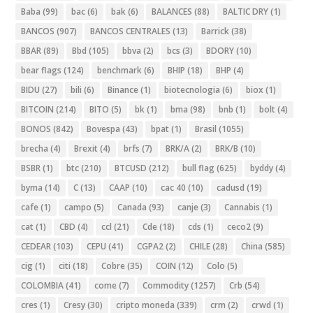
Baba
(99)
bac
(6)
bak
(6)
BALANCES
(88)
BALTIC DRY
(1)
BANCOS
(907)
BANCOS CENTRALES
(13)
Barrick
(38)
BBAR
(89)
Bbd
(105)
bbva
(2)
bcs
(3)
BDORY
(10)
bear flags
(124)
benchmark
(6)
BHIP
(18)
BHP
(4)
BIDU
(27)
bili
(6)
Binance
(1)
biotecnologia
(6)
biox
(1)
BITCOIN
(214)
BITO
(5)
bk
(1)
bma
(98)
bnb
(1)
bolt
(4)
BONOS
(842)
Bovespa
(43)
bpat
(1)
Brasil
(1055)
brecha
(4)
Brexit
(4)
brfs
(7)
BRK/A
(2)
BRK/B
(10)
BSBR
(1)
btc
(210)
BTCUSD
(212)
bull flag
(625)
byddy
(4)
byma
(14)
C
(13)
CAAP
(10)
cac 40
(10)
cadusd
(19)
cafe
(1)
campo
(5)
Canada
(93)
canje
(3)
Cannabis
(1)
cat
(1)
CBD
(4)
ccl
(21)
Cde
(18)
cds
(1)
ceco2
(9)
CEDEAR
(103)
CEPU
(41)
CGPA2
(2)
CHILE
(28)
China
(585)
cig
(1)
citi
(18)
Cobre
(35)
COIN
(12)
Colo
(5)
COLOMBIA
(41)
come
(7)
Commodity
(1257)
Crb
(54)
cres
(1)
Cresy
(30)
cripto moneda
(339)
crm
(2)
crwd
(1)