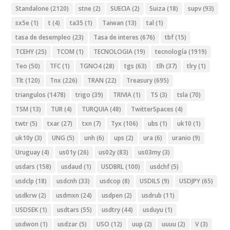
Standalone
(2120)
stne
(2)
SUECIA
(2)
Suiza
(18)
supv
(93)
sx5e
(1)
t
(4)
ta35
(1)
Taiwan
(13)
tal
(1)
tasa de desempleo
(23)
Tasa de interes
(676)
tbf
(15)
TCEHY
(25)
TCOM
(1)
TECNOLOGIA
(19)
tecnología
(1919)
Teo
(50)
TFC
(1)
TGNO4
(28)
tgs
(63)
tlh
(37)
tlry
(1)
Tlt
(120)
Tnx
(226)
TRAN
(22)
Treasury
(695)
triangulos
(1478)
trigo
(39)
TRIVIA
(1)
TS
(3)
tsla
(70)
TSM
(13)
TUR
(4)
TURQUIA
(48)
TwitterSpaces
(4)
twtr
(5)
txar
(27)
txn
(7)
Tyx
(106)
ubs
(1)
uk10
(1)
uk10y
(3)
UNG
(5)
unh
(6)
ups
(2)
ura
(6)
uranio
(9)
Uruguay
(4)
us01y
(26)
us02y
(83)
us03my
(3)
usdars
(158)
usdaud
(1)
USDBRL
(100)
usdchf
(5)
usdclp
(18)
usdcnh
(33)
usdcop
(8)
USDILS
(9)
USDJPY
(65)
usdkrw
(2)
usdmxn
(24)
usdpen
(2)
usdrub
(11)
USDSEK
(1)
usdtars
(55)
usdtry
(44)
usduyu
(1)
usdwon
(1)
usdzar
(5)
USO
(12)
uup
(2)
uuuu
(2)
V
(3)