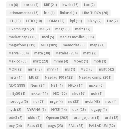
ko
(6)
korea
(1)
KRE
(21)
kweb
(16)
Lac
(2)
latinoamerica
(15)
lcid
(1)
linkusd
(1)
LIRA TURCA
(26)
LIT
(10)
LITIO
(10)
LOMA
(22)
lqd
(11)
lukoy
(2)
Luv
(2)
luxemburgo
(2)
MA
(2)
mags
(9)
maiz
(37)
market cap
(110)
mcd
(5)
Medias moviles
(996)
megafono
(219)
MELI
(109)
memorias
(3)
mep
(21)
Merval
(594)
meta
(30)
Metales
(784)
metr
(2)
Mexico
(69)
mirg
(23)
mmm
(4)
Moex
(1)
moh
(1)
MORI
(2)
mrna
(3)
mrvl
(1)
ms
(1)
MSCI
(5)
msft
(42)
mstr
(14)
MU
(3)
Nasdaq 100
(422)
Nasdaq comp.
(201)
NDX
(388)
Nem
(24)
NET
(1)
NFLX
(14)
nickel
(6)
nifty50
(1)
nikkei
(11)
NIO
(60)
nke
(16)
nok
(1)
noruega
(5)
nq
(79)
nrgv
(4)
nu
(33)
nvda
(48)
nvo
(4)
nycb
(2)
NYFANG
(6)
NYSE
(14)
oex
(29)
ogzpy
(1)
oibr3
(2)
oklo
(1)
Opinion
(202)
orange juice
(1)
orcl
(12)
oxy
(24)
Paas
(31)
pags
(23)
PALL
(25)
PALLADIUM
(32)