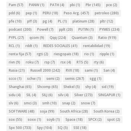
Pam
(57)
PANW
(1)
PATH
(4)
pbi
(1)
Pbr
(145)
pce
(2)
pdd
(6)
pep
(1)
PERU
(18)
Peso Arg.
(457)
petroleo
(280)
pfe
(10)
pff
(3)
pg
(4)
PL
(1)
platinum
(28)
pltr
(12)
podcast
(200)
Powell
(7)
pplt
(20)
PUTIN
(1)
PYMES
(234)
PYPL
(27)
qcom
(9)
Qqq
(224)
Quantum
(3)
Ratio
(919)
RCL
(1)
rddt
(1)
REDES SOCIALES
(41)
rentabilidad
(19)
renta fija
(57)
rgti
(2)
riesgopais
(18)
rio
(1)
ripple
(1)
rivn
(9)
roku
(7)
rsp
(7)
rsx
(4)
RTS
(5)
rty
(6)
Rusia
(21)
Russell 2000
(242)
RVX
(18)
sami
(1)
San
(4)
scco
(1)
schw
(1)
semi
(2)
semis
(267)
sgg
(1)
Shanghai
(65)
Shcomp
(65)
Shekel
(5)
shy
(4)
sid
(19)
sidu
(4)
SIL
(4)
SILJ
(6)
silv
(4)
Silver
(273)
SINGAPUR
(1)
slv
(6)
smci
(3)
smh
(10)
snap
(2)
snow
(7)
SOFTWARE
(48)
soja
(99)
South Africa
(28)
South Korea
(2)
sox
(55)
soxx
(1)
soyb
(1)
Space
(18)
SPCX
(2)
spot
(2)
Spx 500
(733)
Spy
(104)
SQ
(5)
SSE
(18)