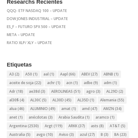
Researchs Recientes
QQQ- ETF NASDAQ 100 – UPDATE
DOW JONES INDUSTRIAL – UPDATE
ES_F – FUTURO SPX 500 – UPDATE
META – UPDATE
RATIO XLP/ XLY – UPDATE
Etiquetas
A3
(2)
A50
(1)
aal
(1)
Aapl
(66)
ABEV
(27)
ABNB
(1)
aceite de soja
(22)
achr
(1)
acn
(1)
adbe
(9)
adm
(1)
Adr
(18)
ae38d
(3)
AEROLINEAS
(51)
agro
(3)
AL29D
(2)
al30$
(4)
AL30C
(5)
AL30D
(45)
AL35D
(1)
Alemania
(55)
alua
(46)
ALUMINIO
(49)
amat
(1)
amd
(47)
AMZN
(34)
anet
(1)
anécdotas
(3)
Arabia Saudita
(1)
aramco
(1)
Argentina
(2530)
Argt
(119)
ARKK
(37)
asts
(8)
AT&T
(5)
Australia
(5)
avgo
(10)
Aviso
(3)
azul
(27)
B
(3)
BA
(23)